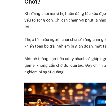
Chơi?
Khi đang chơi mà ví hụt tiền đúng lúc kèo đẹp
yếu tố sống còn. Chỉ cần chậm vài phút là nhịp
rệt.
Thực tế nhiều người chơi chia sẻ rằng cảm giá
khiến toàn bộ trải nghiệm bị gián đoạn, mất tậ
Một hệ thống nạp tiền xử lý nhanh sẽ giúp n
game, không cần chờ đợi quá lâu. Đây chính là
nghiệm bị ngắt quãng.