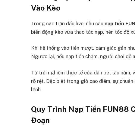
Vào Kèo
Trong các trận đấu live, nhu cầu
nạp tiền FU
biến động kèo vừa thao tác nạp, nên tốc độ xử
Khi hệ thống vào tiền mượt, cảm giác gần như 
Ngược lại, nếu nạp tiền chậm, người chơi dễ m
Từ trải nghiệm thực tế của dân bet lâu năm, v
rõ rệt. Đặc biệt trong giờ cao điểm, sự chuẩ
lệnh.
Quy Trình Nạp Tiền FUN88 
Đoạn