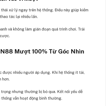
 thái xử lý ngay trên hệ thống. Điều này giúp kiểm
hao tác lại nhiều lần.
anh và không làm gián đoạn quá trình chơi. Trải
 cược.
UN88 Mượt 100% Từ Góc Nhìn
c được nhiều người áp dụng. Khi hệ thống ít tải,
h hơn.
 trọng nhưng thường bị bỏ qua. Kết nối yếu dễ
ệ thống vẫn hoạt động bình thường.