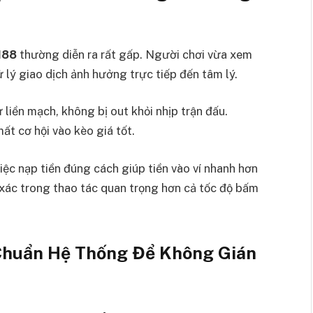
N88
thường diễn ra rất gấp. Người chơi vừa xem
 lý giao dịch ảnh hưởng trực tiếp đến tâm lý.
liền mạch, không bị out khỏi nhịp trận đấu.
ất cơ hội vào kèo giá tốt.
iệc nạp tiền đúng cách giúp tiền vào ví nhanh hơn
n xác trong thao tác quan trọng hơn cả tốc độ bấm
Chuẩn Hệ Thống Để Không Gián