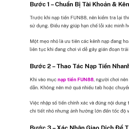
Bước 1 – Chuẩn Bị Tài Khoản & Kê
Trước khi nạp tiền FUN88, nên kiểm tra lại t
sử dụng. Điều này giúp hạn chế lỗi xác minh h
Một mẹo nhỏ là ưu tiên các kênh nạp đang hoạ
liên tục khi đang chơi vì dễ gây gián đoạn trả
Bước 2 – Thao Tác Nạp Tiền Nhan
Khi vào mục
nạp tiền FUN88
, người chơi nê
dẫn. Không nên mở quá nhiều tab hoặc chuyển
Việc nhập số tiền chính xác và đúng nội dung
chi tiết nhỏ nhưng ảnh hưởng lớn đến tốc độ v
Bước 3 – Xác Nhận Giao Dịch Để T