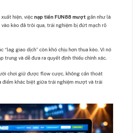
 xuất hiện, việc
nạp tiền FUN88 mượt
gần như là
 vào kèo đã trôi qua, trải nghiệm bị đứt mạch rõ
c “lag giao dịch” còn khó chịu hơn thua kèo. Vì nó
p trung và dễ đưa ra quyết định thiếu chính xác.
gười chơi giữ được flow cược, không cần thoát
 điểm khác biệt giữa trải nghiệm mượt và trải