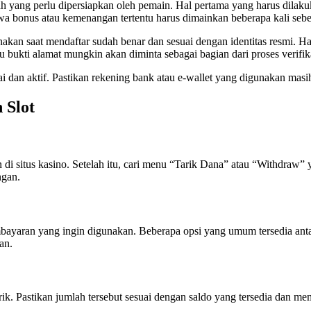
 yang perlu dipersiapkan oleh pemain. Hal pertama yang harus dilak
wa bonus atau kemenangan tertentu harus dimainkan beberapa kali sebel
kan saat mendaftar sudah benar dan sesuai dengan identitas resmi. Hal
bukti alamat mungkin akan diminta sebagai bagian dari proses verifik
i dan aktif. Pastikan rekening bank atau e-wallet yang digunakan mas
 Slot
i situs kasino. Setelah itu, cari menu “Tarik Dana” atau “Withdraw” 
ngan.
yaran yang ingin digunakan. Beberapa opsi yang umum tersedia antara 
an.
rik. Pastikan jumlah tersebut sesuai dengan saldo yang tersedia dan