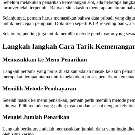
Sebelum melakukan penarikan kemenangan slot, ada beberapa langkah
turnover telah terpenuhi. Banyak situs kasino menerapkan aturan bah
Selanjutnya, pemain harus memastikan bahwa data pribadi yang diguna
untuk mencegah penipuan. Dokumen seperti KTP, rekening bank, atau 
Selain itu, penting juga untuk memilih metode pembayaran yang sesua
Langkah-langkah Cara Tarik Kemenangan
Memasukkan ke Menu Penarikan
Langkah pertama yang harus dilakukan adalah masuk ke akun pemain d
merupakan tempat utama untuk melakukan proses penarikan kemena
Memilih Metode Pembayaran
Setelah masuk ke menu penarikan, pemain perlu memilih metode pemba
lainnya. Pilih metode yang paling nyaman dan sesuai dengan kebutuh
Mengisi Jumlah Penarikan
Langkah berikutnya adalah memasukkan jumlah dana yang ingin dita
oleh situs kasino.