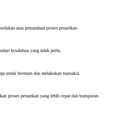
nolakan atau penundaan proses penarikan.
dari kesalahan yang tidak perlu.
aja untuk bermain dan melakukan transaksi.
an proses penarikan yang lebih cepat dan transparan.