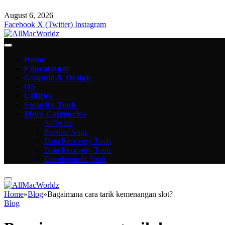
August 6, 2026
Facebook
X (Twitter)
Instagram
Home
Educational
Graphic & Design
OS
Utilities
Security Tools
More Categories
Software
Popular Apps
Data Recovery Tools
Data Recovery Tools
Development Tools
Home
»
Blog
»
Bagaimana cara tarik kemenangan slot?
Blog