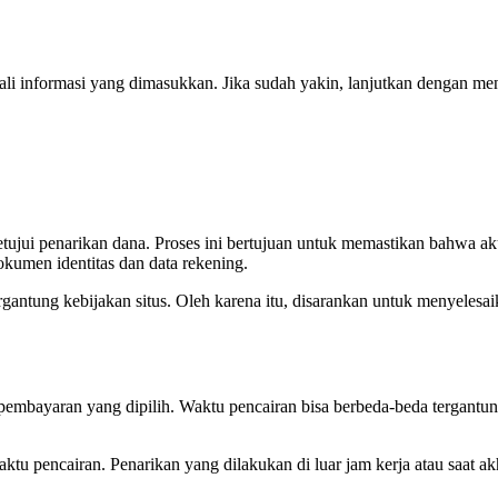
ali informasi yang dimasukkan. Jika sudah yakin, lanjutkan dengan men
tujui penarikan dana. Proses ini bertujuan untuk memastikan bahwa ak
okumen identitas dan data rekening.
antung kebijakan situs. Oleh karena itu, disarankan untuk menyelesaik
e pembayaran yang dipilih. Waktu pencairan bisa berbeda-beda tergan
aktu pencairan. Penarikan yang dilakukan di luar jam kerja atau saat a