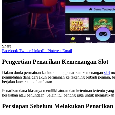
Share
Facebook
Twitter
LinkedIn
Pinterest
Email
Pengertian Penarikan Kemenangan Slot
Dalam dunia permainan kasino online, penarikan kemenangan
slot
mer
pemindahan dana dari akun permainan ke rekening pribadi pemain, b
berjalan lancar tanpa hambatan.
Penarikan dana biasanya memiliki aturan dan ketentuan tertentu yang
kesalahan atau penundaan. Selain itu, penting juga untuk memastikan 
Persiapan Sebelum Melakukan Penarikan