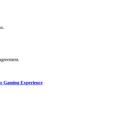
thorship. Content isn’t checked daily. Gambling, betting, c
ss.
agreement.
ter Gaming Experience