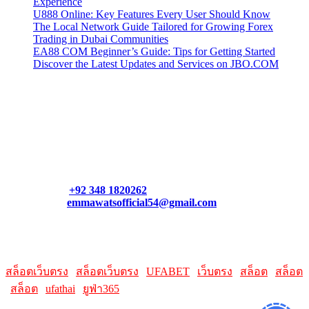
Experience
U888 Online: Key Features Every User Should Know
The Local Network Guide Tailored for Growing Forex
Trading in Dubai Communities
EA88 COM Beginner’s Guide: Tips for Getting Started
Discover the Latest Updates and Services on JBO.COM
Contact Us
Contact our support team or check out our pricing page to see
what links best suit you. You can also contact us directly through
our support form at allmacworldz.com.
Phone:
+92 348 1820262
Email:
emmawatsofficial54@gmail.com
HelpFull Links
Here are some helpfull links for our user. hopefully you liked it.
สล็อตเว็บตรง
|
สล็อตเว็บตรง
|
UFABET
|
เว็บตรง
|
สล็อต
|
สล็อต
|
สล็อต
|
ufathai
|
ยูฟ่า365