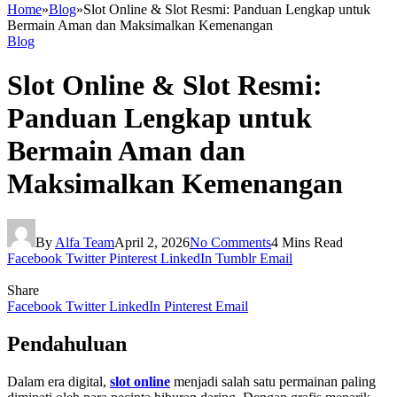
Home
»
Blog
»
Slot Online & Slot Resmi: Panduan Lengkap untuk
Bermain Aman dan Maksimalkan Kemenangan
Blog
Slot Online & Slot Resmi:
Panduan Lengkap untuk
Bermain Aman dan
Maksimalkan Kemenangan
By
Alfa Team
April 2, 2026
No Comments
4 Mins Read
Facebook
Twitter
Pinterest
LinkedIn
Tumblr
Email
Share
Facebook
Twitter
LinkedIn
Pinterest
Email
Pendahuluan
Dalam era digital,
slot online
menjadi salah satu permainan paling