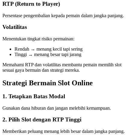
RTP (Return to Player)
Persentase pengembalian kepada pemain dalam jangka panjang.
Volatilitas
Menentukan tingkat risiko permainan:
Rendah → menang kecil tapi sering
Tinggi → menang besar tapi jarang
Memahami RTP dan volatilitas membantu pemain memilih slot
sesuai gaya bermain dan strategi mereka.
Strategi Bermain Slot Online
1. Tetapkan Batas Modal
Gunakan dana hiburan dan jangan melebihi kemampuan.
2. Pilih Slot dengan RTP Tinggi
Memberikan peluang menang lebih besar dalam jangka panjang.