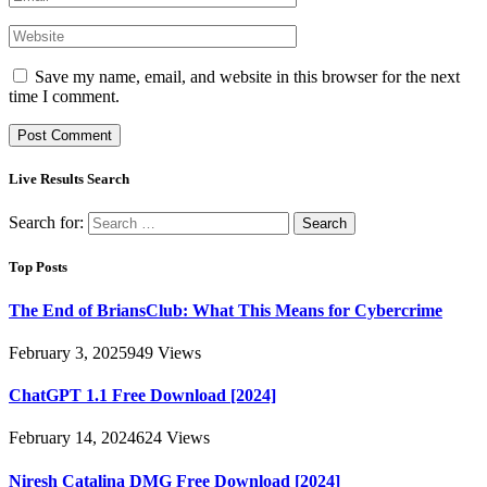
Save my name, email, and website in this browser for the next
time I comment.
Live Results Search
Search for:
Top Posts
The End of BriansClub: What This Means for Cybercrime
February 3, 2025
949
Views
ChatGPT 1.1 Free Download [2024]
February 14, 2024
624
Views
Niresh Catalina DMG Free Download [2024]