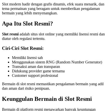
Slot modern hadir dengan grafis dinamis, efek suara menarik, dan
tema permainan yang beragam untuk memberikan pengalaman
bermain yang lebih menyenangkan.
Apa Itu Slot Resmi?
Slot resmi
adalah situs slot online yang memiliki lisensi resmi dan
diatur oleh regulasi tertentu.
Ciri-Ciri Slot Resmi:
Memiliki lisensi sah
Menggunakan sistem RNG (Random Number Generator)
Transaksi aman dan transparan
Didukung provider game ternama
Customer support profesional
Bermain di slot resmi memastikan pengalaman bermain yang adil
dan aman dari risiko penipuan.
Keunggulan Bermain di Slot Resmi
Bermain di platform resmi menawarkan banyak keuntungan