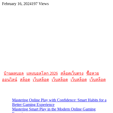
February 16, 2024
197
Views
About
AllMacWorldz was a website that provided information and
resources related to Apple products and software. It featured articles,
reviews, and tutorials on topics such as macOS, iOS, apps, and
Apple hardware. AllMacWorldz aimed to be a comprehensive
source for Apple enthusiasts, offering insights into the latest updates,
troubleshooting guides, and product reviews.
Please note that websites and their content may change over time, so
it's advisable to check the latest information directly on the
AllMacWorldz website for the most current details.
|
บ้านผลบอล
|
แทงบอลโลก 2026
|
สล็อตเว็บตรง
|
ซื้อหวย
ออนไลน์
|
สล็อต
|
เว็บสล็อต
|
เว็บสล็อต
|
เว็บสล็อต
|
เว็บสล็อต
Latest Posts
Mastering Online Play with Confidence: Smart Habits for a
Better Gaming Experience
Mastering Smart Play in the Modern Online Gaming