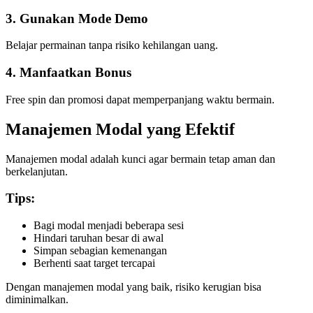
3. Gunakan Mode Demo
Belajar permainan tanpa risiko kehilangan uang.
4. Manfaatkan Bonus
Free spin dan promosi dapat memperpanjang waktu bermain.
Manajemen Modal yang Efektif
Manajemen modal adalah kunci agar bermain tetap aman dan
berkelanjutan.
Tips:
Bagi modal menjadi beberapa sesi
Hindari taruhan besar di awal
Simpan sebagian kemenangan
Berhenti saat target tercapai
Dengan manajemen modal yang baik, risiko kerugian bisa
diminimalkan.