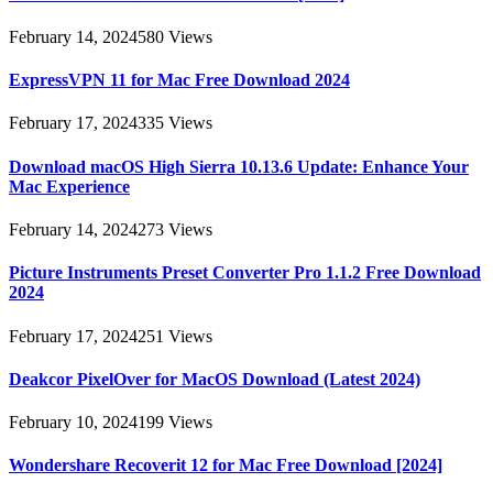
February 14, 2024
580
Views
ExpressVPN 11 for Mac Free Download 2024
February 17, 2024
335
Views
Download macOS High Sierra 10.13.6 Update: Enhance Your
Mac Experience
February 14, 2024
273
Views
Picture Instruments Preset Converter Pro 1.1.2 Free Download
2024
February 17, 2024
251
Views
Deakcor PixelOver for MacOS Download (Latest 2024)
February 10, 2024
199
Views
Wondershare Recoverit 12 for Mac Free Download [2024]