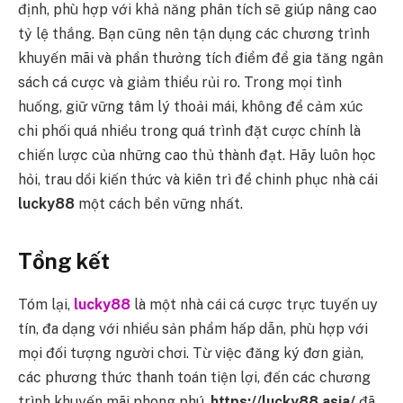
định, phù hợp với khả năng phân tích sẽ giúp nâng cao
tỷ lệ thắng. Bạn cũng nên tận dụng các chương trình
khuyến mãi và phần thưởng tích điểm để gia tăng ngân
sách cá cược và giảm thiểu rủi ro. Trong mọi tình
huống, giữ vững tâm lý thoải mái, không để cảm xúc
chi phối quá nhiều trong quá trình đặt cược chính là
chiến lược của những cao thủ thành đạt. Hãy luôn học
hỏi, trau dồi kiến thức và kiên trì để chinh phục nhà cái
lucky88
một cách bền vững nhất.
Tổng kết
Tóm lại,
lucky88
là một nhà cái cá cược trực tuyến uy
tín, đa dạng với nhiều sản phẩm hấp dẫn, phù hợp với
mọi đối tượng người chơi. Từ việc đăng ký đơn giản,
các phương thức thanh toán tiện lợi, đến các chương
trình khuyến mãi phong phú,
https://lucky88.asia/
đã