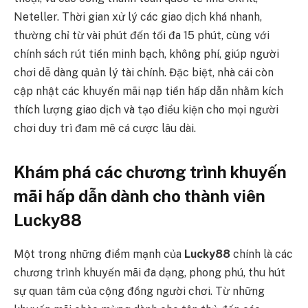
Neteller. Thời gian xử lý các giao dịch khá nhanh,
thường chỉ từ vài phút đến tối đa 15 phút, cùng với
chính sách rút tiền minh bạch, không phí, giúp người
chơi dễ dàng quản lý tài chính. Đặc biệt, nhà cái còn
cập nhật các khuyến mãi nạp tiền hấp dẫn nhằm kích
thích lượng giao dịch và tạo điều kiện cho mọi người
chơi duy trì đam mê cá cược lâu dài.
Khám phá các chương trình khuyến
mãi hấp dẫn dành cho thành viên
Lucky88
Một trong những điểm mạnh của
Lucky88
chính là các
chương trình khuyến mãi đa dạng, phong phú, thu hút
sự quan tâm của cộng đồng người chơi. Từ những