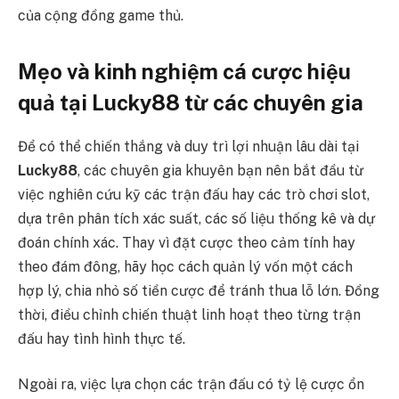
của cộng đồng game thủ.
Mẹo và kinh nghiệm cá cược hiệu
quả tại Lucky88 từ các chuyên gia
Để có thể chiến thắng và duy trì lợi nhuận lâu dài tại
Lucky88
, các chuyên gia khuyên bạn nên bắt đầu từ
việc nghiên cứu kỹ các trận đấu hay các trò chơi slot,
dựa trên phân tích xác suất, các số liệu thống kê và dự
đoán chính xác. Thay vì đặt cược theo cảm tính hay
theo đám đông, hãy học cách quản lý vốn một cách
hợp lý, chia nhỏ số tiền cược để tránh thua lỗ lớn. Đồng
thời, điều chỉnh chiến thuật linh hoạt theo từng trận
đấu hay tình hình thực tế.
Ngoài ra, việc lựa chọn các trận đấu có tỷ lệ cược ổn