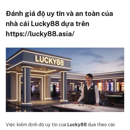
Đánh giá độ uy tín và an toàn của
nhà cái Lucky88 dựa trên
https://lucky88.asia/
Việc kiểm định độ uy tín của
Lucky88
dựa theo các