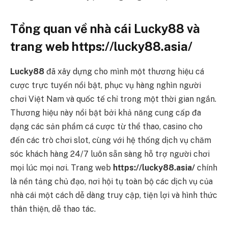
Tổng quan về nhà cái Lucky88 và
trang web https://lucky88.asia/
Lucky88
đã xây dựng cho mình một thương hiệu cá
cược trực tuyến nổi bật, phục vụ hàng nghìn người
chơi Việt Nam và quốc tế chỉ trong một thời gian ngắn.
Thương hiệu này nổi bật bởi khả năng cung cấp đa
dạng các sản phẩm cá cược từ thể thao, casino cho
đến các trò chơi slot, cùng với hệ thống dịch vụ chăm
sóc khách hàng 24/7 luôn sẵn sàng hỗ trợ người chơi
mọi lúc mọi nơi. Trang web
https://lucky88.asia/
chính
là nền tảng chủ đạo, nơi hội tụ toàn bộ các dịch vụ của
nhà cái một cách dễ dàng truy cập, tiện lợi và hình thức
thân thiện, dễ thao tác.