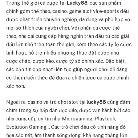
Trong thế giới cá cược tại
Lucky88
, các sản phẩm
chính gồm thể thao, casino, game slot và e-sports đều
được phát triển chuyên nghiệp, đa dạng và phù hợp với
mọi sở thích của người chơi. Với phần cá cược thể
thao, nhà cái cung cấp hàng nghìn trận đấu từ các giải
đấu lớn nhỏ trên toàn thế giới, kèm theo các tỷ lệ cược
linh hoạt, hỗ trợ nhiều phương thức đặt cược như
cược chấp, cược kèo, cược tỷ số chính xác. Đặc biệt,
các bản tin cập nhật liên tục giúp người chơi dễ dàng
có thêm kiến thức để đưa ra chiến lược cá cược chính
xác hơn.
Ngoài ra, casino và trò chơi slot tại
lucky88
cũng đắm
chìm trong sự hấp dẫn độc đáo, được vận hành bởi các
nhà cung cấp uy tín như Microgaming, Playtech,
Evolution Gaming… Các trò chơi đều có tính năng đồ
họa sắc nét, âm thanh sống động, khả năng thắng lớn