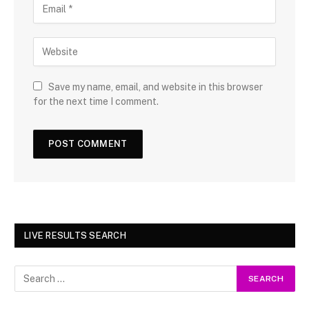
Save my name, email, and website in this browser
for the next time I comment.
LIVE RESULTS SEARCH