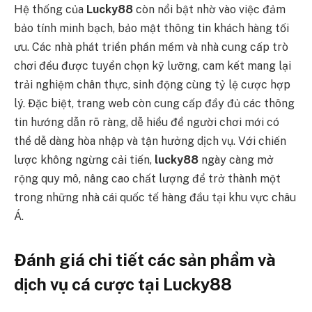
Hệ thống của
Lucky88
còn nổi bật nhờ vào việc đảm
bảo tính minh bạch, bảo mật thông tin khách hàng tối
ưu. Các nhà phát triển phần mềm và nhà cung cấp trò
chơi đều được tuyển chọn kỹ lưỡng, cam kết mang lại
trải nghiệm chân thực, sinh động cùng tỷ lệ cược hợp
lý. Đặc biệt, trang web còn cung cấp đầy đủ các thông
tin hướng dẫn rõ ràng, dễ hiểu để người chơi mới có
thể dễ dàng hòa nhập và tận hưởng dịch vụ. Với chiến
lược không ngừng cải tiến,
lucky88
ngày càng mở
rộng quy mô, nâng cao chất lượng để trở thành một
trong những nhà cái quốc tế hàng đầu tại khu vực châu
Á.
Đánh giá chi tiết các sản phẩm và
dịch vụ cá cược tại Lucky88