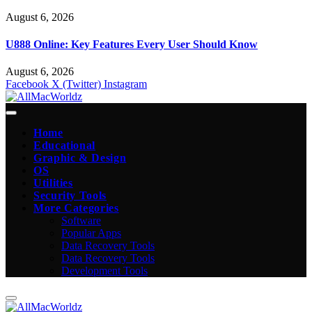
August 6, 2026
U888 Online: Key Features Every User Should Know
August 6, 2026
Facebook
X (Twitter)
Instagram
Home
Educational
Graphic & Design
OS
Utilities
Security Tools
More Categories
Software
Popular Apps
Data Recovery Tools
Data Recovery Tools
Development Tools