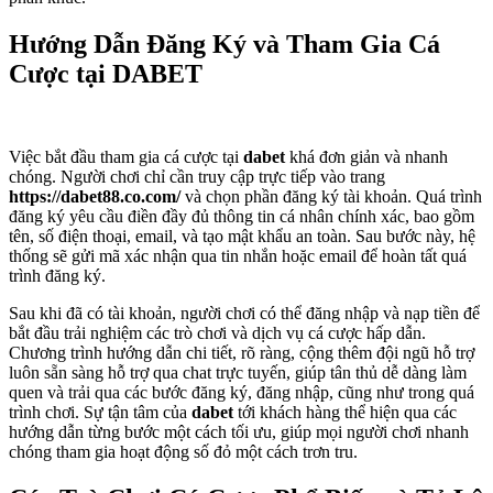
Hướng Dẫn Đăng Ký và Tham Gia Cá
Cược tại DABET
Việc bắt đầu tham gia cá cược tại
dabet
khá đơn giản và nhanh
chóng. Người chơi chỉ cần truy cập trực tiếp vào trang
https://dabet88.co.com/
và chọn phần đăng ký tài khoản. Quá trình
đăng ký yêu cầu điền đầy đủ thông tin cá nhân chính xác, bao gồm
tên, số điện thoại, email, và tạo mật khẩu an toàn. Sau bước này, hệ
thống sẽ gửi mã xác nhận qua tin nhắn hoặc email để hoàn tất quá
trình đăng ký.
Sau khi đã có tài khoản, người chơi có thể đăng nhập và nạp tiền để
bắt đầu trải nghiệm các trò chơi và dịch vụ cá cược hấp dẫn.
Chương trình hướng dẫn chi tiết, rõ ràng, cộng thêm đội ngũ hỗ trợ
luôn sẵn sàng hỗ trợ qua chat trực tuyến, giúp tân thủ dễ dàng làm
quen và trải qua các bước đăng ký, đăng nhập, cũng như trong quá
trình chơi. Sự tận tâm của
dabet
tới khách hàng thể hiện qua các
hướng dẫn từng bước một cách tối ưu, giúp mọi người chơi nhanh
chóng tham gia hoạt động số đỏ một cách trơn tru.