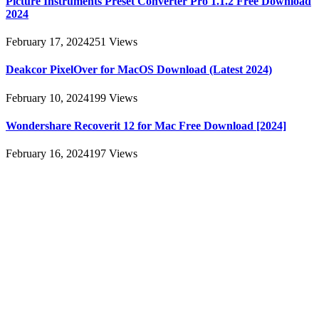
Picture Instruments Preset Converter Pro 1.1.2 Free Download
2024
February 17, 2024
251
Views
Deakcor PixelOver for MacOS Download (Latest 2024)
February 10, 2024
199
Views
Wondershare Recoverit 12 for Mac Free Download [2024]
February 16, 2024
197
Views
About
AllMacWorldz was a website that provided information and
resources related to Apple products and software. It featured articles,
reviews, and tutorials on topics such as macOS, iOS, apps, and
Apple hardware. AllMacWorldz aimed to be a comprehensive
source for Apple enthusiasts, offering insights into the latest updates,
troubleshooting guides, and product reviews.
Please note that websites and their content may change over time, so
it's advisable to check the latest information directly on the