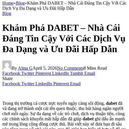
Home
»
Blog
»
Khám Phá DABET – Nhà Cái Đáng Tin Cậy Với Các
Dịch Vụ Đa Dạng và Ưu Đãi Hấp Dẫn
Blog
Khám Phá DABET – Nhà Cái
Đáng Tin Cậy Với Các Dịch Vụ
Đa Dạng và Ưu Đãi Hấp Dẫn
By
Alma G
April 5, 2026
No Comments
8 Mins Read
Facebook
Twitter
Pinterest
LinkedIn
Tumblr
Email
Share
Facebook
Twitter
LinkedIn
Pinterest
Email
Trong thị trường cá cược trực tuyến ngày càng sôi động,
dabet
đã
và đang trở thành một cái tên quen thuộc, thu hút hàng ngàn người
chơi mỗi ngày. Sự đa dạng về các trò chơi, dịch vụ thuận tiện, cùng
các chính sách khuyến mãi hấp dẫn đã giúp
dabet
ghi dấu ấn mạnh
mẽ trong lòng cộng đồng cược thủ. Bài viết này sẽ đưa bạn đi sâu