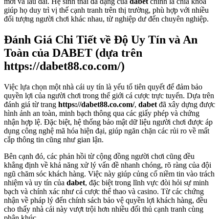
mới và lâu dài. Hệ sinh thái đa dạng của
dabet
chính là chìa khóa
giúp họ duy trì vị thế cạnh tranh trên thị trường, phù hợp với nhiều
đối tượng người chơi khác nhau, từ nghiệp dư đến chuyên nghiệp.
Đánh Giá Chi Tiết về Độ Uy Tín và An
Toàn của DABET (dựa trên
https://dabet88.co.com/)
Việc lựa chọn một nhà cái uy tín là yếu tố tiên quyết để đảm bảo
quyền lợi của người chơi trong thế giới cá cược trực tuyến. Dựa trên
đánh giá từ trang
https://dabet88.co.com/
,
dabet
đã xây dựng được
hình ảnh an toàn, minh bạch thông qua các giấy phép và chứng
nhận hợp lệ. Đặc biệt, hệ thống bảo mật dữ liệu người chơi được áp
dụng công nghệ mã hóa hiện đại, giúp ngăn chặn các rủi ro về mất
cắp thông tin cũng như gian lận.
Bên cạnh đó, các phản hồi từ cộng đồng người chơi cũng đều
khẳng định về khả năng xử lý vấn đề nhanh chóng, rõ ràng của đội
ngũ chăm sóc khách hàng. Việc này giúp củng cố niềm tin vào trách
nhiệm và uy tín của
dabet
, đặc biệt trong lĩnh vực đòi hỏi sự minh
bạch và chính xác như cá cược thể thao và casino. Từ các chứng
nhận về pháp lý đến chính sách bảo vệ quyền lợi khách hàng, đều
cho thấy nhà cái này vượt trội hơn nhiều đối thủ cạnh tranh cùng
phân khúc.