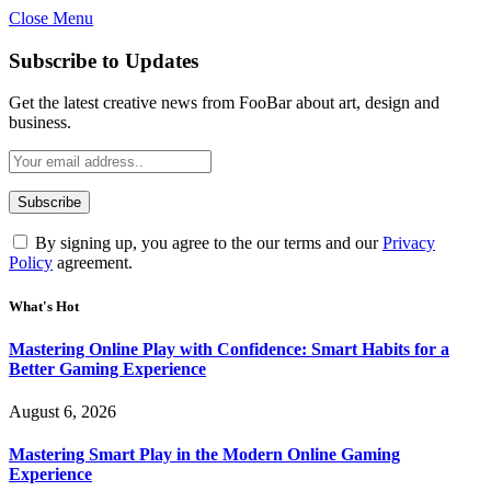
Close Menu
Statement:
Contributors may get paid
for authorship. Content isn’t checked
Got it!
Subscribe to Updates
daily. Gambling, betting, casino, or CBD
are not supported.
Get the latest creative news from FooBar about art, design and
business.
By signing up, you agree to the our terms and our
Privacy
Policy
agreement.
What's Hot
Mastering Online Play with Confidence: Smart Habits for a
Better Gaming Experience
August 6, 2026
Mastering Smart Play in the Modern Online Gaming
Experience