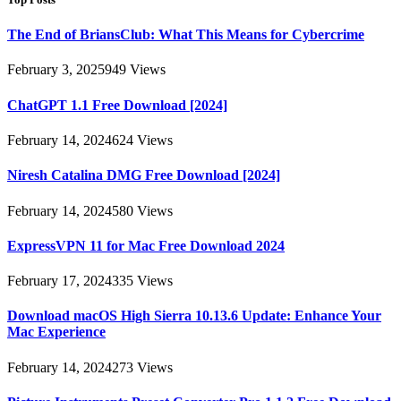
The End of BriansClub: What This Means for Cybercrime
February 3, 2025
949
Views
ChatGPT 1.1 Free Download [2024]
February 14, 2024
624
Views
Niresh Catalina DMG Free Download [2024]
February 14, 2024
580
Views
ExpressVPN 11 for Mac Free Download 2024
February 17, 2024
335
Views
Download macOS High Sierra 10.13.6 Update: Enhance Your
Mac Experience
February 14, 2024
273
Views